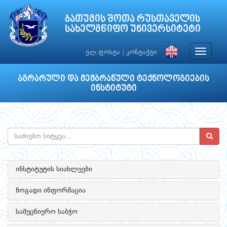
ბათუმის შოთა რუსთაველის
სახელმწიფო უნივერსიტეტი
Toggle
ელ.ფოსტა
|
კონტაქტი
navigat
აგრარული და მემბრანული ტექნოლოგიების
ინსტიტუტი
ინსტიტუტის სიახლეები
ზოგადი ინფორმაცია
სამეცნიერო საბჭო