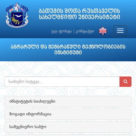
ბათუმის შოთა რუსთაველის
სახელმწიფო უნივერსიტეტი
Toggle
ელ.ფოსტა
|
კონტაქტი
navigat
აგრარული და მემბრანული ტექნოლოგიების
ინსტიტუტი
ინსტიტუტის სიახლეები
ზოგადი ინფორმაცია
სამეცნიერო საბჭო