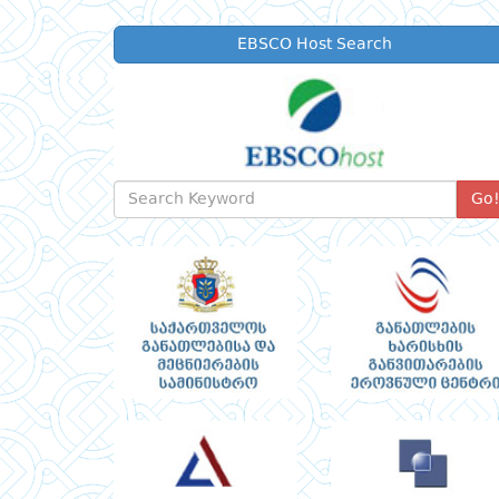
EBSCO Host Search
Go