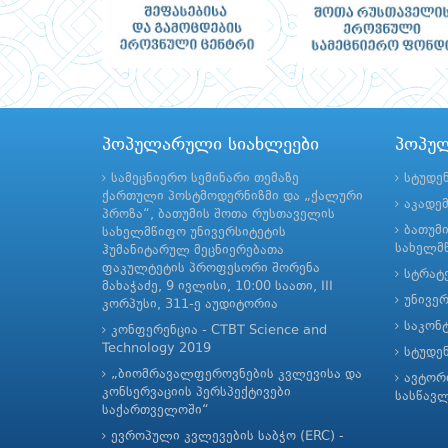
პოპულარული სიახლეები
პოპუ
სამეცნიერო სემინარი თემაზე
სტუდე
ქართული პოსტმოდერნიზმი და „ქალური
აკადე
პროზა“, ბათუმის შოთა რუსთაველის
ბათუმ
სახელმწიფო უნივერსიტეტის
სახელმწ
ჰუმანიტარულ მეცნიერებათა
ფაკულტეტის პროფესორი შორენა
სტრატე
მახაჭაძე, 9 ივლისი, 10:00 საათი, III
უნივე
კორპუსი, 311-ე აუდიტორია
საკონ
კონფერენცია - CTBT Science and
Technology 2019
სტუდე
„ბიომრავალფეროვნების კვლევისა და
ავტორ
კონსერვაციის პერსპექტივები
სასწავ
საქართველოში“
ევროპული კვლევების საბჭო (ERC) -