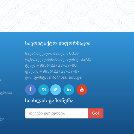
საკონტაქტო ინფორმაცია
საქართველო, ბათუმი, 6010
რუსთაველის/ნინოშვილის ქ. 32/35
ტელ: +995(422) 27–17–80
ფაქსი: +995(422) 27–17–87
ელ. ფოსტა: info@bsu.edu.ge
ა
ტურისა
სიახლის გამოწერა
Go!
რდი