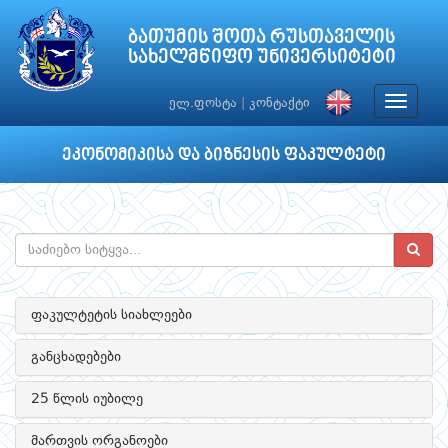
ბათუმის შოთა რუსთაველის
სახელმწიფო უნივერსიტეტი
Toggle
ელ.ფოსტა
|
კონტაქტი
navigat
ეკონომიკისა და ბიზნესის ფაკულტეტი
ფაკულტეტის სიახლეები
განცხადებები
25 წლის იუბილე
მართვის ორგანოები