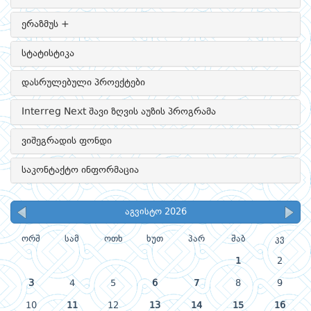
ერაზმუს +
სტატისტიკა
დასრულებული პროექტები
Interreg Next შავი ზღვის აუზის პროგრამა
ვიშეგრადის ფონდი
საკონტაქტო ინფორმაცია
აგვისტო 2026
ორშ
სამ
ოთხ
ხუთ
პარ
შაბ
კვ
1
2
3
4
5
6
7
8
9
10
11
12
13
14
15
16