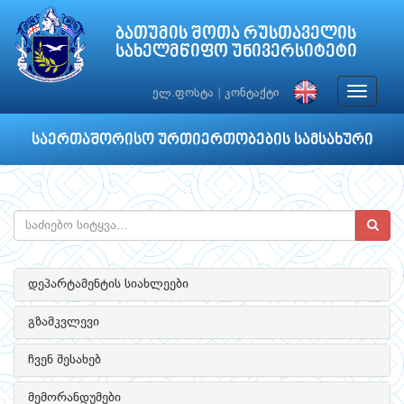
ბათუმის შოთა რუსთაველის
სახელმწიფო უნივერსიტეტი
Toggle
ელ.ფოსტა
|
კონტაქტი
navigat
საერთაშორისო ურთიერთობების სამსახური
დეპარტამენტის სიახლეები
გზამკვლევი
ჩვენ შესახებ
მემორანდუმები