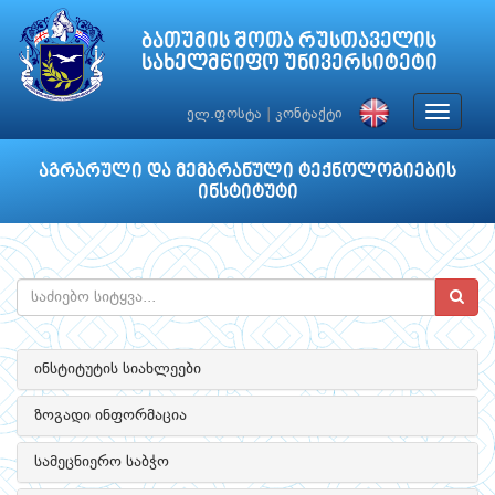
ბათუმის შოთა რუსთაველის
სახელმწიფო უნივერსიტეტი
Toggle
ელ.ფოსტა
|
კონტაქტი
navigat
აგრარული და მემბრანული ტექნოლოგიების
ინსტიტუტი
ინსტიტუტის სიახლეები
ზოგადი ინფორმაცია
სამეცნიერო საბჭო